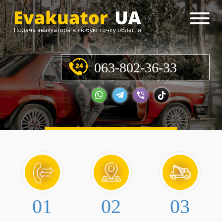
063-802-36-33
01
02
03